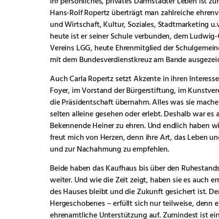
Ihr persönliches, privates Darmstädter Leben ist zu
Hans-Rolf Ropertz überträgt man zahlreiche ehrenv
und Wirtschaft, Kultur, Soziales, Stadtmarketing u.v
heute ist er seiner Schule verbunden, dem Ludwig-
Vereins LGG, heute Ehrenmitglied der Schulgemeind
mit dem Bundesverdienstkreuz am Bande ausgezei
Auch Carla Ropertz setzt Akzente in ihren Interess
Foyer, im Vorstand der Bürgerstiftung, im Kunstve
die Präsidentschaft übernahm. Alles was sie mache
selten alleine gesehen oder erlebt. Deshalb war es
Bekennende Heiner zu ehren. Und endlich haben wir 
freut mich von Herzen, denn ihre Art, das Leben un
und zur Nachahmung zu empfehlen.
Beide haben das Kaufhaus bis über den Ruhestands
weiter. Und wie die Zeit zeigt, haben sie es auch e
des Hauses bleibt und die Zukunft gesichert ist. D
Hergeschobenes – erfüllt sich nur teilweise, denn
ehrenamtliche Unterstützung auf. Zumindest ist ein