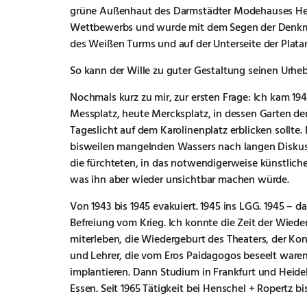
grüne Außenhaut des Darmstädter Modehauses Hen
Wettbewerbs und wurde mit dem Segen der Denkmal
des Weißen Turms und auf der Unterseite der Plata
So kann der Wille zu guter Gestaltung seinen Urhebe
Nochmals kurz zu mir, zur ersten Frage: Ich kam 19
Messplatz, heute Mercksplatz, in dessen Garten 
Tageslicht auf dem Karolinenplatz erblicken sollte.
bisweilen mangelnden Wassers nach langen Diskussi
die fürchteten, in das notwendigerweise künstlich
was ihn aber wieder unsichtbar machen würde.
Von 1943 bis 1945 evakuiert. 1945 ins LGG. 1945 – d
Befreiung vom Krieg. Ich konnte die Zeit der Wied
miterleben, die Wiedergeburt des Theaters, der Kon
und Lehrer, die vom Eros Paidagogos beseelt waren: 
implantieren. Dann Studium in Frankfurt und Heide
Essen. Seit 1965 Tätigkeit bei Henschel + Ropertz bi