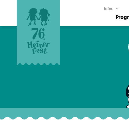
Infos
Prog