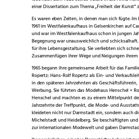
einer Dissertation zum Thema „Freiheit der Kunst“ z
Es waren eben Zeiten, in denen man sich fügte. Im
1961 im Westfalenkaufhaus in Gelsenkirchen auf Car
und war im Westfalenkaufhaus schon in jungen Jahr
Begegnung war unausweichlich und schicksalhaft. Z
für ihre Lebensgestaltung. Sie verliebten sich schne
Zusammenfügen ihrer Wege und Neigungen ihrem Leb
1965 begann ihre gemeinsame Arbeit für das Famil
Ropertz: Hans-Rolf Ropertz als Ein- und Verkaufsleit
in den späteren Jahrzehnten als Geschäftsführerin,
Werbung. Sie führten das Modehaus Henschel + Rop
Henschel und machten es zu einem Mittelpunkt de
Jahrzehnte der Treffpunkt, die Mode- und Ausstatt
kleideten nicht nur Darmstadt ein, sondern auch 
Michelstadt und Heidelberg. Sie beschäftigten un
zur internationalen Modewelt und gaben Darmstad