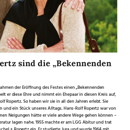
ertz sind die „Bekennenden
Rahmen der Eröffnung des Festes einen „Bekennenden
pelt er diese Ehre und nimmt ein Ehepaar in diesen Kreis auf,
lf Ropertz. So haben wir sie in all den Jahren erlebt. Sie
n und ein Stück unseres Alltags. Hans-Rolf Ropertz war von
inen Neigungen hätte er viele andere Wege gehen können –
eratur lagen nahe. 1955 machte er am LGG Abitur und trat
chel + Ropertz ein. Er studierte Jura und wurde 1964 mit