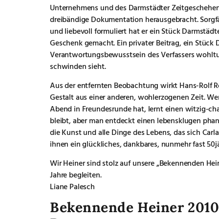
Unternehmens und des Darmstädter Zeitgeschehens 
dreibändige Dokumentation herausgebracht. Sorgf
und liebevoll formuliert hat er ein Stück Darmstä
Geschenk gemacht. Ein privater Beitrag, ein Stück D
Verantwortungsbewusstsein des Verfassers wohltue
schwinden sieht.
Aus der entfernten Beobachtung wirkt Hans-Rolf Ro
Gestalt aus einer anderen, wohlerzogenen Zeit. We
Abend in Freundesrunde hat, lernt einen witzig-c
bleibt, aber man entdeckt einen lebensklugen phant
die Kunst und alle Dinge des Lebens, das sich Car
ihnen ein glückliches, dankbares, nunmehr fast 5
Wir Heiner sind stolz auf unsere „Bekennenden Hei
Jahre begleiten.
Liane Palesch
Bekennende Heiner 2010: