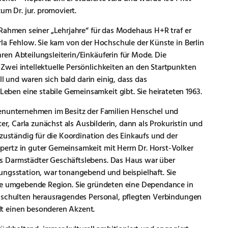
um Dr. jur. promoviert.
 Rahmen seiner „Lehrjahre“ für das Modehaus H+R traf er
la Fehlow. Sie kam von der Hochschule der Künste in Berlin
en Abteilungsleiterin/Einkäuferin für Mode. Die
wei intellektuelle Persönlichkeiten an den Startpunkten
ll und waren sich bald darin einig, dass das
en eine stabile Gemeinsamkeit gibt. Sie heirateten 1963.
ienunternehmen im Besitz der Familien Henschel und
er, Carla zunächst als Ausbilderin, dann als Prokuristin und
 zuständig für die Koordination des Einkaufs und der
ertz in guter Gemeinsamkeit mit Herrn Dr. Horst-Volker
s Darmstädter Geschäftslebens. Das Haus war über
ungsstation, war tonangebend und beispielhaft. Sie
die umgebende Region. Sie gründeten eine Dependance in
d schulten herausragendes Personal, pflegten Verbindungen
t einen besonderen Akzent.