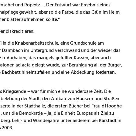
schel und Ropertz … Der Entwurf war Ergebnis eines
pflege gewählt, ebenso die Farbe, die das Grün im Helm
nenblätter aufnehmen sollte.“
r diskreditieren.
41 in die Knabenarbeitsschule, eine Grundschule am
der Darmbach im Untergrund verschwand und der wieder das
 Ein Vorhaben, das mangels gefüllter Kassen, aber auch
onen ad acta gelegt wurde, zur Beruhigung all der Bürger,
e Bachbett hineinzufallen und eine Abdeckung forderten,
as Kriegsende – war für mich eine wunderbare Zeit: Die
erbelebung der Stadt, den Aufbau von Häusern und Straßen
zerte in der Stadthalle, die ersten Bücher bei Frau d’Hooghe
uns die Demokratie – ja, die Einheit Europas als Ziel zu
lberg. Lehr- und Wanderjahre unter anderem bei Karstadt in
s 2003.