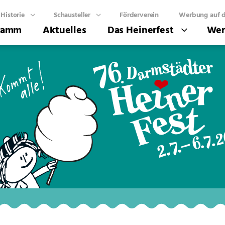
Historie
Schausteller
Förderverein
Werbung auf d
ramm
Aktuelles
Das Heinerfest
Wer