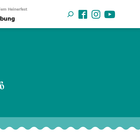
em Heinerfest
bung