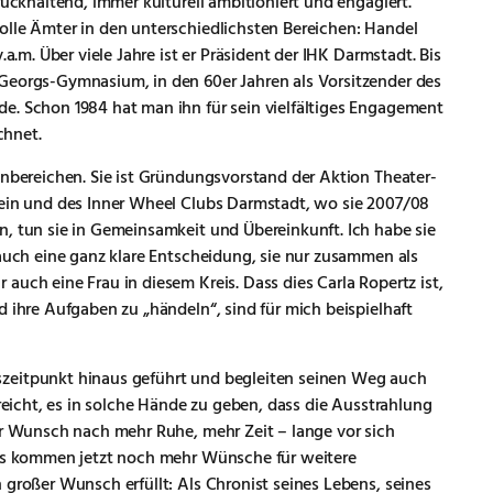
rückhaltend, immer kulturell ambitioniert und engagiert.
olle Ämter in den unterschiedlichsten Bereichen: Handel
.a.m. Über viele Jahre ist er Präsident der IHK Darmstadt. Bis
Georgs-Gymnasium, in den 60er Jahren als Vorsitzender des
e. Schon 1984 hat man ihn für sein vielfältiges Engagement
chnet.
enbereichen. Sie ist Gründungsvorstand der Aktion Theater-
rein und des Inner Wheel Clubs Darmstadt, wo sie 2007/08
n, tun sie in Gemeinsamkeit und Übereinkunft. Ich habe sie
 auch eine ganz klare Entscheidung, sie nur zusammen als
auch eine Frau in diesem Kreis. Dass dies Carla Ropertz ist,
d ihre Aufgaben zu „händeln“, sind für mich beispielhaft
zeitpunkt hinaus geführt und begleiten seinen Weg auch
rreicht, es in solche Hände zu geben, dass die Ausstrahlung
er Wunsch nach mehr Ruhe, mehr Zeit – lange vor sich
 es kommen jetzt noch mehr Wünsche für weitere
 großer Wunsch erfüllt: Als Chronist seines Lebens, seines