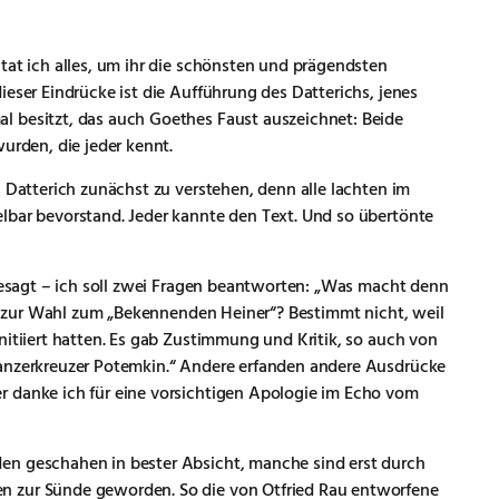
tat ich alles, um ihr die schönsten und prägendsten
ieser Eindrücke ist die Aufführung des Datterichs, jenes
l besitzt, das auch Goethes Faust auszeichnet: Beide
urden, die jeder kennt.
Datterich zunächst zu verstehen, denn alle lachten im
lbar bevorstand. Jeder kannte den Text. Und so übertönte
gesagt – ich soll zwei Fragen beantworten: „Was macht denn
Sie zur Wahl zum „Bekennenden Heiner“? Bestimmt nicht, weil
nitiiert hatten. Es gab Zustimmung und Kritik, so auch von
Panzerkreuzer Potemkin.“ Andere erfanden andere Ausdrücke
r danke ich für eine vorsichtigen Apologie im Echo vom
en geschahen in bester Absicht, manche sind erst durch
n zur Sünde geworden. So die von Otfried Rau entworfene