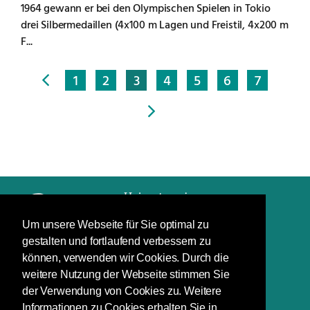
1964 gewann er bei den Olympischen Spielen in Tokio
drei Silbermedaillen (4x100 m Lagen und Freistil, 4x200 m
F...
1
2
3
4
5
6
7
Um unsere Webseite für Sie optimal zu
gestalten und fortlaufend verbessern zu
Impressum
können, verwenden wir Cookies. Durch die
Datenschutz
weitere Nutzung der Webseite stimmen Sie
der Verwendung von Cookies zu. Weitere
Schuchardstraße 7
Informationen zu Cookies erhalten Sie in