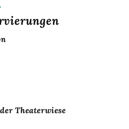
n
ervierungen
on
 der Theaterwiese