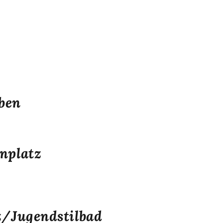
aben
nplatz
z/Jugendstilbad