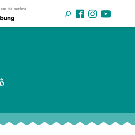
em Heinerfest
bung