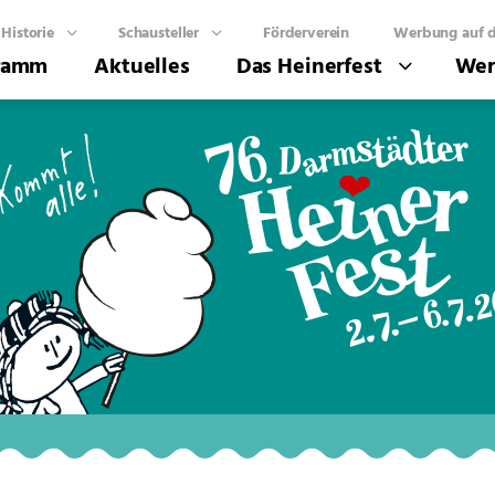
Historie
Schausteller
Förderverein
Werbung auf d
ramm
Aktuelles
Das Heinerfest
Wer