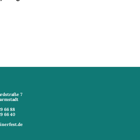
rdstraße 7
armstadt
29 66 88
29 66 40
inerfest.de