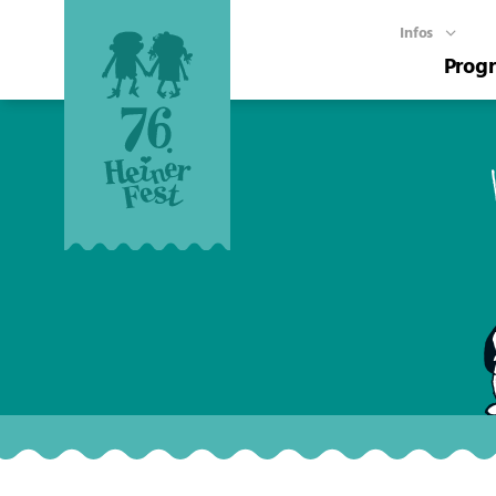
Infos
Prog