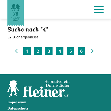
Suche nach "4"
52 Suchergebnisse
1
2
3
4
5
6
Impressum
Datenschutz