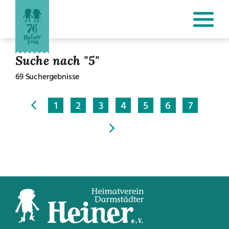
Suche nach "5"
69 Suchergebnisse
1
2
3
4
5
6
7