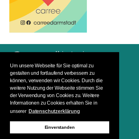
Um unsere Webseite für Sie optimal zu
gestalten und fortlaufend verbessern zu
Impressum
können, verwenden wir Cookies. Durch die
Datenschutz
weitere Nutzung der Webseite stimmen Sie
der Verwendung von Cookies zu. Weitere
Schuchardstraße 7
Informationen zu Cookies erhalten Sie in
64283 Darmstadt
unserer
Datenschutzerklärung
(06151) 29 66 88
(06151) 29 66 40
Einverstanden
info@heinerfest.de