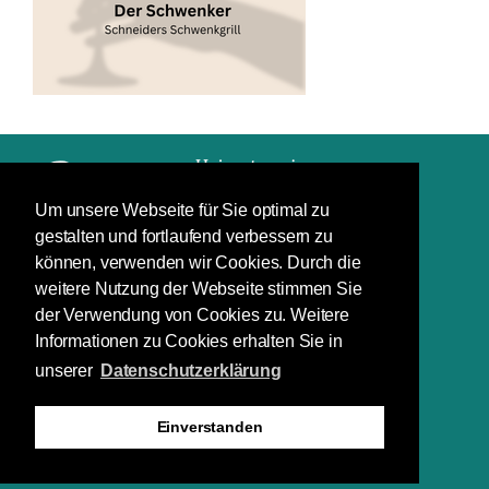
Um unsere Webseite für Sie optimal zu
gestalten und fortlaufend verbessern zu
Impressum
können, verwenden wir Cookies. Durch die
Datenschutz
weitere Nutzung der Webseite stimmen Sie
der Verwendung von Cookies zu. Weitere
Schuchardstraße 7
Informationen zu Cookies erhalten Sie in
64283 Darmstadt
unserer
Datenschutzerklärung
(06151) 29 66 88
(06151) 29 66 40
Einverstanden
info@heinerfest.de