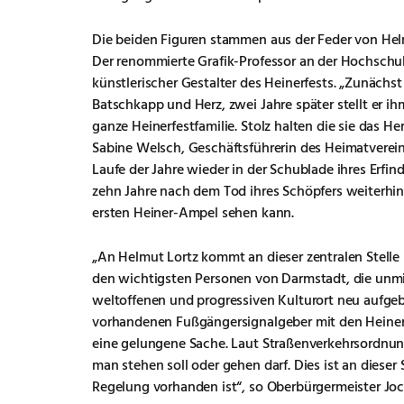
Die beiden Figuren stammen aus der Feder von Helm
Der renommierte Grafik-Professor an der Hochschule
künstlerischer Gestalter des Heinerfests. „Zunächs
Batschkapp und Herz, zwei Jahre später stellt er ih
ganze Heinerfestfamilie. Stolz halten die sie das He
Sabine Welsch, Geschäftsführerin des Heimatverei
Laufe der Jahre wieder in der Schublade ihres Erfin
zehn Jahre nach dem Tod ihres Schöpfers weiterhin
ersten Heiner-Ampel sehen kann.
„An Helmut Lortz kommt an dieser zentralen Stelle 
den wichtigsten Personen von Darmstadt, die unmitt
weltoffenen und progressiven Kulturort neu aufgeb
vorhandenen Fußgängersignalgeber mit den Heinerf
eine gelungene Sache. Laut Straßenverkehrsordnung
man stehen soll oder gehen darf. Dies ist an dieser 
Regelung vorhanden ist“, so Oberbürgermeister Joc