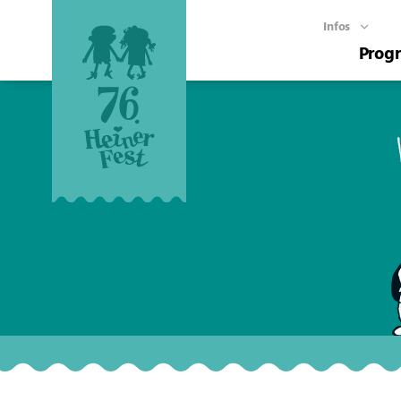
Infos
Prog