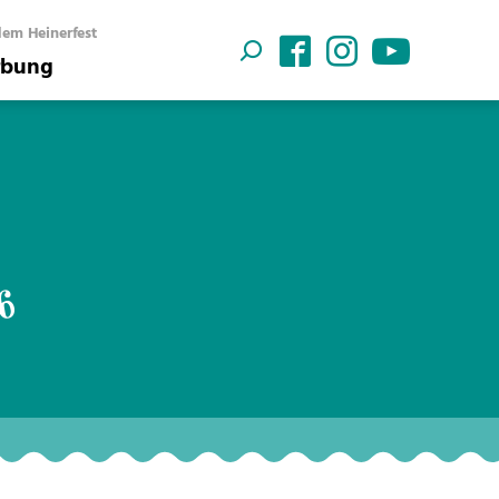
em Heinerfest
bung