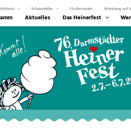
Historie
Schausteller
Förderverein
Werbung auf d
ramm
Aktuelles
Das Heinerfest
Wer