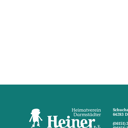
Schucha
64283 D
(06151) 