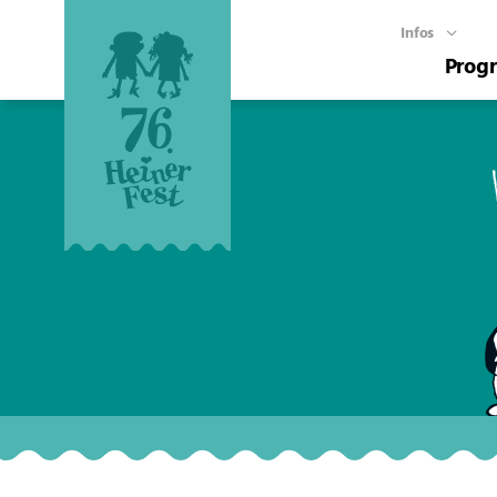
Infos
Prog