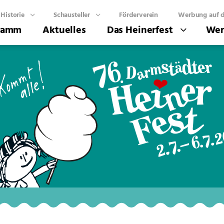
Historie
Schausteller
Förderverein
Werbung auf d
ramm
Aktuelles
Das Heinerfest
Wer