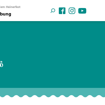
em Heinerfest
bung