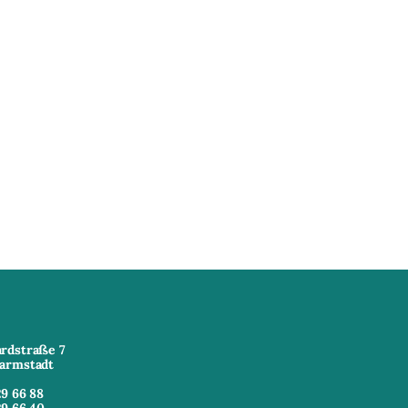
rdstraße 7
armstadt
29 66 88