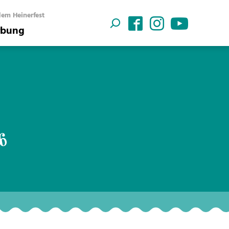
em Heinerfest
bung