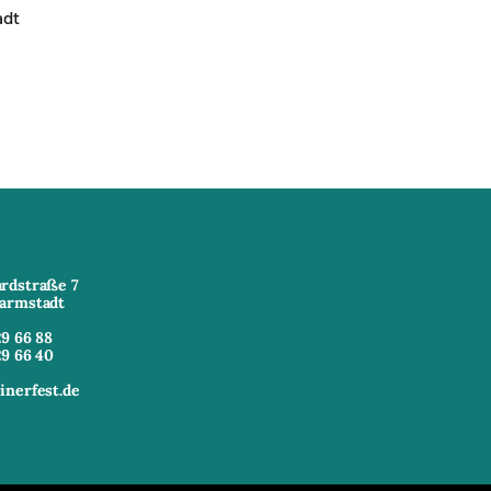
adt
rdstraße 7
armstadt
29 66 88
29 66 40
inerfest.de