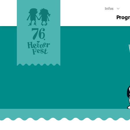
Infos
Prog