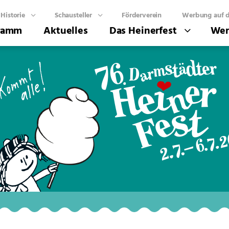
Historie
Schausteller
Förderverein
Werbung auf d
ramm
Aktuelles
Das Heinerfest
Wer