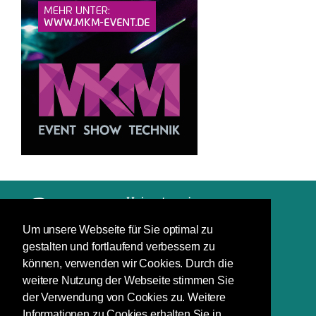
Um unsere Webseite für Sie optimal zu
gestalten und fortlaufend verbessern zu
Impressum
können, verwenden wir Cookies. Durch die
Datenschutz
weitere Nutzung der Webseite stimmen Sie
der Verwendung von Cookies zu. Weitere
Schuchardstraße 7
Informationen zu Cookies erhalten Sie in