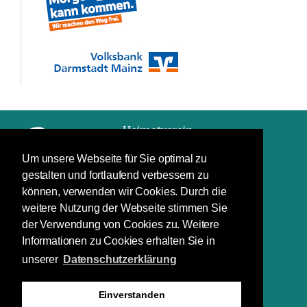
Um unsere Webseite für Sie optimal zu
gestalten und fortlaufend verbessern zu
Impressum
können, verwenden wir Cookies. Durch die
Datenschutz
weitere Nutzung der Webseite stimmen Sie
der Verwendung von Cookies zu. Weitere
Schuchardstraße 7
Informationen zu Cookies erhalten Sie in
64283 Darmstadt
unserer
Datenschutzerklärung
(06151) 29 66 88
(06151) 29 66 40
Einverstanden
info@heinerfest.de